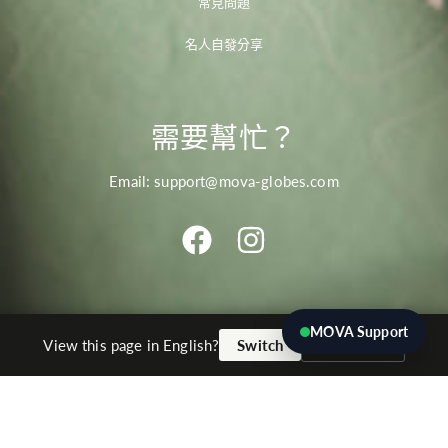
常見問題
名人自發分享
需要幫忙？
Email: support@mova-globes.com
HTTPS://WWW.FACEBOOK.COM/PROF
HTTPS://WWW.INSTAGRAM.
MOVA Support
國
語
TWD $
繁體中文
No thanks
View this page in English?
Switch
家/
言
地
區
© 2026 movaglobes.store
支