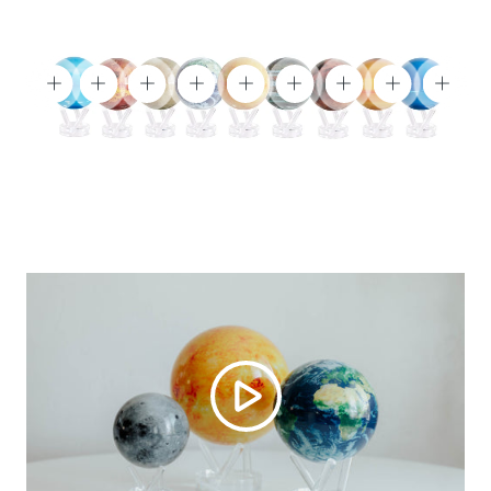
顯
顯
顯
顯
顯
顯
顯
顯
顯
示
示
示
示
示
示
示
示
示
產
產
產
產
產
產
產
產
產
品：
品：
品：
品：
品：
品：
品：
品：
品：
天
金
水
雲
太
木
火
土
海
王
星
星
端
陽
星
星
星
王
星
衛
星
星
視
圖