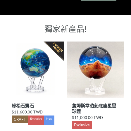
獨家新產品!
綠松石寶石
詹姆斯韋伯船底座星雲
球體
$11,600.00 TWD
正
常
$11,000.00 TWD
正
Exclusive
New
CRAFT
價
常
Exclusive
格
價