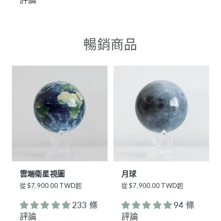
暢銷商品
雲端衛星視圖
月球
正
從
$7,900.00 TWD起
正
從
$7,900.00 TWD起
常
常
價
價
233 條
94 條
格
格
評論
評論