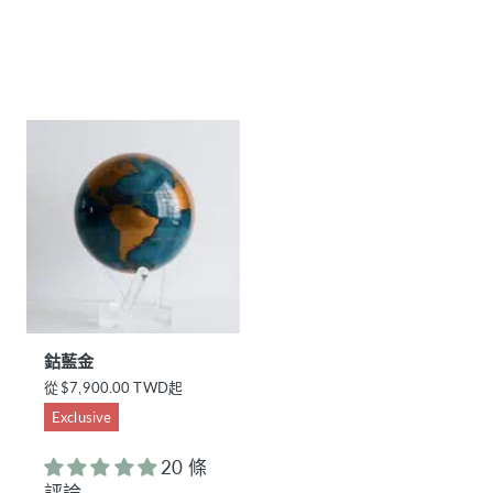
格
鈷藍金
正
從
$7,900.00 TWD起
常
Exclusive
價
格
20 條
評論