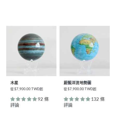
木星
蔚藍洋流地勢圖
正
從
$7,900.00 TWD起
正
從
$7,900.00 TWD起
常
常
價
價
92 條
132 條
格
格
評論
評論