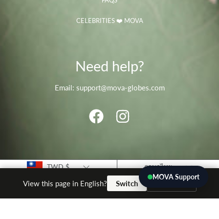
FAQS
CELEBRITIES ❤️ MOVA
Need help?
Email: support@mova-globes.com
FACEBOOK
INSTAGRAM
Country/region
Language
TWD $
ภาษาไทย
MOVA Support
No thanks
View this page in English?
Switch
© 2026 movaglobes.store
Payment