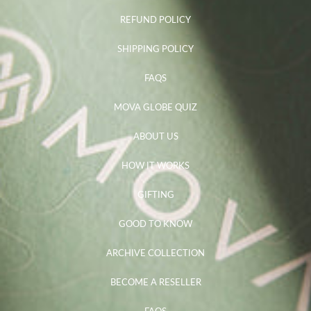
REFUND POLICY
SHIPPING POLICY
FAQS
MOVA GLOBE QUIZ
ABOUT US
HOW IT WORKS
GIFTING
GOOD TO KNOW
ARCHIVE COLLECTION
BECOME A RESELLER