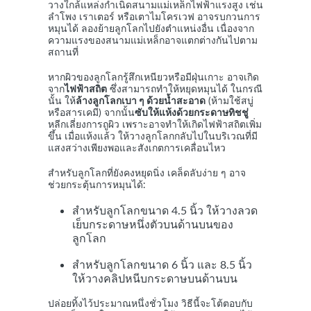
วางใกล้แหล่งกำเนิดสนามแม่เหล็กไฟฟ้าแรงสูง เช่น
ลำโพง เราเตอร์ หรือเตาไมโครเวฟ อาจรบกวนการ
หมุนได้ ลองย้ายลูกโลกไปยังตำแหน่งอื่น เนื่องจาก
ความแรงของสนามแม่เหล็กอาจแตกต่างกันไปตาม
สถานที่
หากผิวของลูกโลกรู้สึกเหนียวหรือมีฝุ่นเกาะ อาจเกิด
จาก
ไฟฟ้าสถิต
ซึ่งสามารถทำให้หยุดหมุนได้ ในกรณี
นั้น ให้
ล้างลูกโลกเบา ๆ ด้วยน้ำสะอาด
(ห้ามใช้สบู่
หรือสารเคมี) จากนั้น
ซับให้แห้งด้วยกระดาษทิชชู่
หลีกเลี่ยงการถูผิว เพราะอาจทำให้เกิดไฟฟ้าสถิตเพิ่ม
ขึ้น เมื่อแห้งแล้ว ให้วางลูกโลกกลับไปในบริเวณที่มี
แสงสว่างเพียงพอและสังเกตการเคลื่อนไหว
สำหรับลูกโลกที่ยังคงหยุดนิ่ง เคล็ดลับง่าย ๆ อาจ
ช่วยกระตุ้นการหมุนได้:
สำหรับลูกโลกขนาด 4.5 นิ้ว ให้วางลวด
เย็บกระดาษหนึ่งตัวบนด้านบนของ
ลูกโลก
สำหรับลูกโลกขนาด 6 นิ้ว และ 8.5 นิ้ว
ให้วางคลิปหนีบกระดาษบนด้านบน
ปล่อยทิ้งไว้ประมาณหนึ่งชั่วโมง วิธีนี้จะโต้ตอบกับ