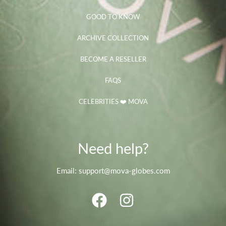
GOOD TO KNOW
ARCHIVE COLLECTION
BECOME A RESELLER
FAQS
CELEBRITIES ❤️ MOVA
Need help?
Email: support@mova-globes.com
FACEBOOK
INSTAGRAM