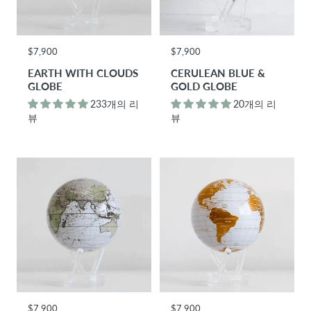
$7,900
$7,900
EARTH WITH CLOUDS
CERULEAN BLUE &
GLOBE
GOLD GLOBE
233개의 리
20개의 리
뷰
뷰
$7,900
$7,900