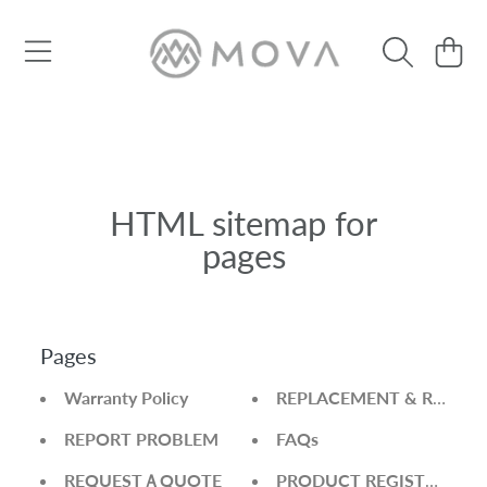
Use
left/right
SKIP TO CONTENT
Cart
arrows
to
navigate
the
slideshow
or
swipe
HTML sitemap for
left/right
if
pages
using
a
mobile
device
Pages
Warranty Policy
REPLACEMENT & RETUR
REPORT PROBLEM
FAQs
REQUESTＡQUOTE
PRODUCT REGISTRATIO